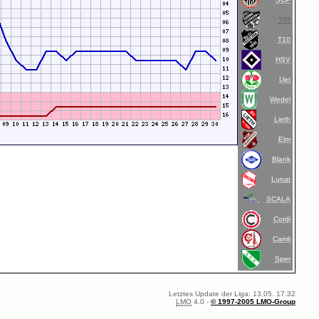
T05
T10
HSV
Uet
Wedel
Lieth
Elm
Blank
Lurup
SCALA
Cordi
Camli
Sper
Letztes Update der Liga: 13.05. 17.32
LMO
4.0 -
© 1997-2005 LMO-Group