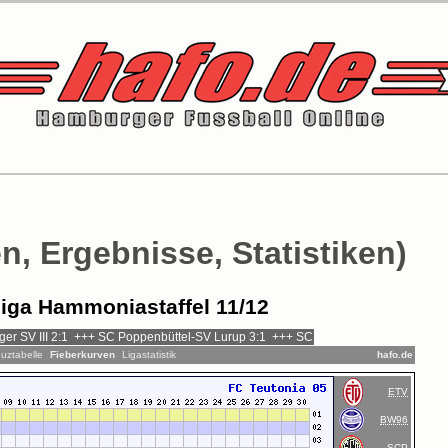
n, Ergebnisse, Statistiken)
iga Hammoniastaffel 11/12
uztabelle
Fieberkurven
Ligastatistik
hafo.de
ETV
BW96
SCP