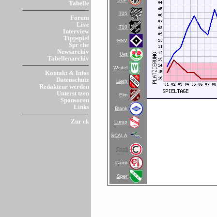
Tabelle
T05
Forum
Live
T10
Interview
Tippspiel
HSV
Spr che
Newsarchiv
Uet
Tabellenarchiv
Wedel
Kontakt & Infos
Datenschutz
Lieth
Redakteur werden
Unterst tzen
Elm
Sponsoren
Links
Blank
Zur ck
Lurup
SCALA
Cordi
Camli
Sper