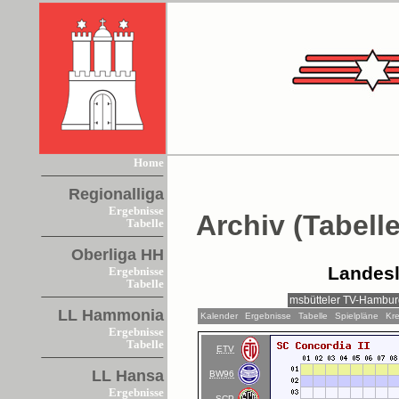
Home
Regionalliga
Ergebnisse
Archiv (Tabelle
Tabelle
Oberliga HH
Landesl
Ergebnisse
Tabelle
LL Hammonia
Kalender
Ergebnisse
Tabelle
Spielpläne
Kre
Ergebnisse
Tabelle
ETV
LL Hansa
BW96
Ergebnisse
SCP