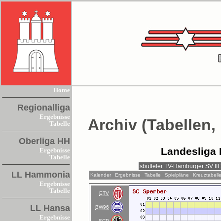
Home
Regionalliga
Ergebnisse
Archiv (Tabellen,
Tabelle
Oberliga HH
Landesliga 
Ergebnisse
Tabelle
LL Hammonia
Kalender
Ergebnisse
Tabelle
Spielpläne
Kreuztabell
Ergebnisse
Tabelle
ETV
LL Hansa
BW96
Ergebnisse
SCP