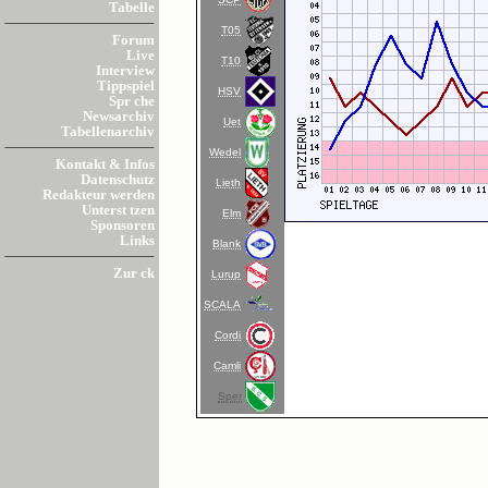
Tabelle
T05
Forum
Live
T10
Interview
Tippspiel
HSV
Spr che
Newsarchiv
Uet
Tabellenarchiv
Wedel
Kontakt & Infos
Datenschutz
Lieth
Redakteur werden
Unterst tzen
Elm
Sponsoren
Links
Blank
Zur ck
Lurup
SCALA
Cordi
Camli
Sper