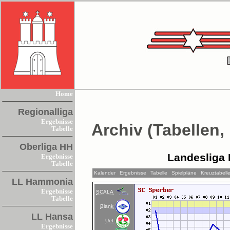
Home
Regionalliga
Ergebnisse
Archiv (Tabellen,
Tabelle
Oberliga HH
Landesliga 
Ergebnisse
Tabelle
Kalender
Ergebnisse
Tabelle
Spielpläne
Kreuztabell
LL Hammonia
Ergebnisse
SCALA
Tabelle
Blank
LL Hansa
Uet
Ergebnisse