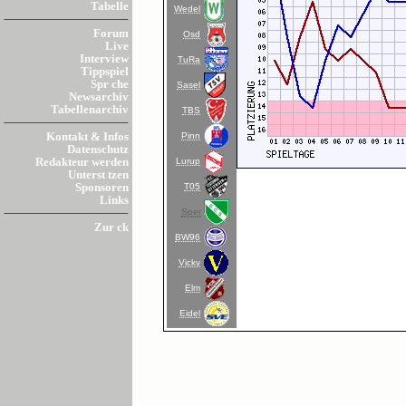
Tabelle
Wedel
Forum
Osd
Live
Interview
TuRa
Tippspiel
Spr che
Sasel
Newsarchiv
Tabellenarchiv
TBS
Pinn
Kontakt & Infos
Datenschutz
Lurup
Redakteur werden
Unterst tzen
T05
Sponsoren
Links
Sper
Zur ck
BW96
Vicky
Elm
Eidel