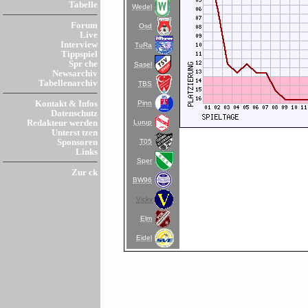
Tabelle
Wedel
Forum
Osd
Live
Interview
TuRa
Tippspiel
Spr che
Sasel
Newsarchiv
Tabellenarchiv
TBS
Pinn
Kontakt & Infos
Datenschutz
Lurup
Redakteur werden
Unterst tzen
T05
Sponsoren
Links
Sper
Zur ck
BW96
Vicky
Elm
Eidel