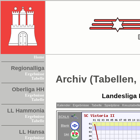
Home
Regionalliga
Ergebnisse
Archiv (Tabellen,
Tabelle
Oberliga HH
Landesliga 
Ergebnisse
Tabelle
Kalender
Ergebnisse
Tabelle
Spielpläne
Kreuztabell
LL Hammonia
Ergebnisse
SCALA
Tabelle
Blank
LL Hansa
Uet
Ergebnisse