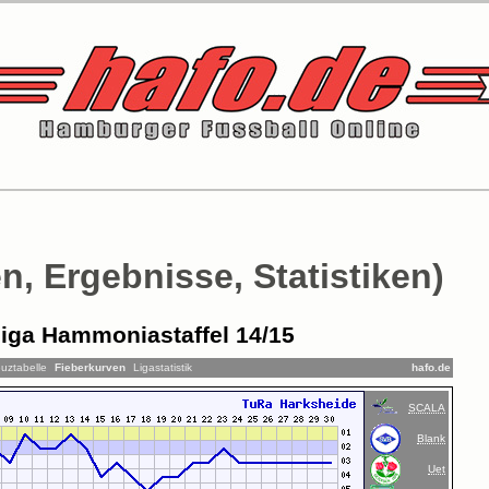
n, Ergebnisse, Statistiken)
iga Hammoniastaffel 14/15
uztabelle
Fieberkurven
Ligastatistik
hafo.de
SCALA
Blank
Uet