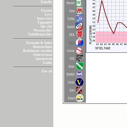
Tabelle
Wedel
Forum
Osd
Live
Interview
TuRa
Tippspiel
Spr che
Sasel
Newsarchiv
Tabellenarchiv
TBS
Pinn
Kontakt & Infos
Datenschutz
Lurup
Redakteur werden
Unterst tzen
T05
Sponsoren
Links
Sper
Zur ck
BW96
Vicky
Elm
Eidel