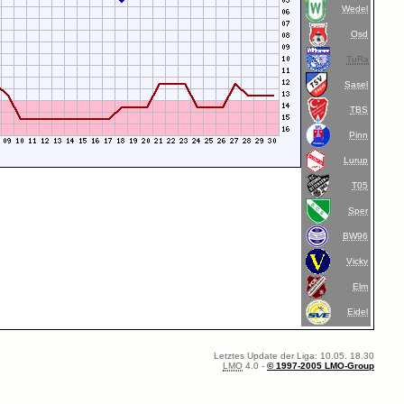
Wedel
Osd
TuRa
Sasel
TBS
Pinn
Lurup
T05
Sper
BW96
Vicky
Elm
Eidel
Letztes Update der Liga: 10.05. 18.30
LMO
4.0 -
© 1997-2005 LMO-Group