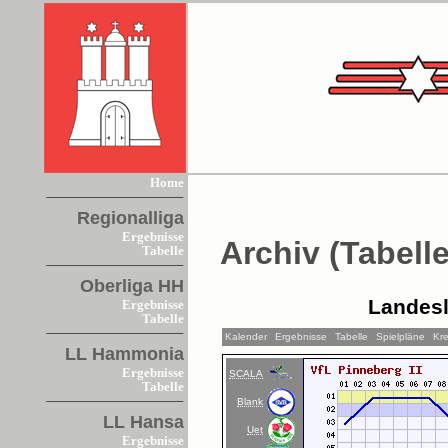
Home
Regionalliga
Ergebnisse
Archiv (Tabelle
Tabelle
Oberliga HH
Landesl
Ergebnisse
Tabelle
Kalender
Ergebnisse
Tabelle
Spielpläne
Kre
LL Hammonia
Ergebnisse
SCALA
Tabelle
Blank
LL Hansa
Uet
Ergebnisse