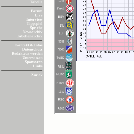
Tabelle
Cordi
Forum
Live
BSV
Interview
Tippspiel
BU
Spr che
Newsarchiv
Loh
Tabellenarchiv
GSK
Kontakt & Infos
Datenschutz
SVB
Redakteur werden
Unterst tzen
TuSD
Sponsoren
Links
SCS
HUFC
Zur ck
FTSV
Süd
RSC
Este