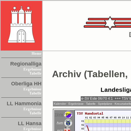
Home
Regionalliga
Ergebnisse
Archiv (Tabellen,
Tabelle
Oberliga HH
Landeslig
Ergebnisse
Tabelle
LL Hammonia
Kalender
Ergebnisse
Tabelle
Spielpläne
Kreuztabell
Ergebnisse
Tabelle
TSVW
LL Hansa
Aum
Ergebnisse
FCT