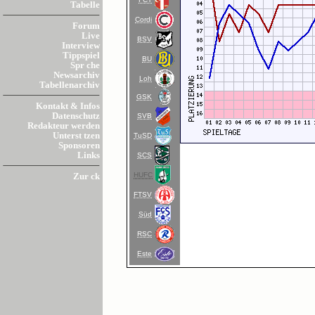
Tabelle
Cordi
Forum
Live
BSV
Interview
Tippspiel
BU
Spr che
Newsarchiv
Loh
Tabellenarchiv
GSK
Kontakt & Infos
Datenschutz
SVB
Redakteur werden
Unterst tzen
TuSD
Sponsoren
Links
SCS
HUFC
Zur ck
FTSV
Süd
RSC
Este