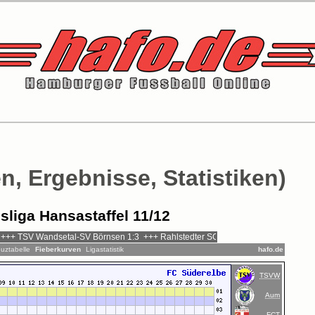
n, Ergebnisse, Statistiken)
sliga Hansastaffel 11/12
uztabelle
Fieberkurven
Ligastatistik
hafo.de
TSVW
Aum
FCT