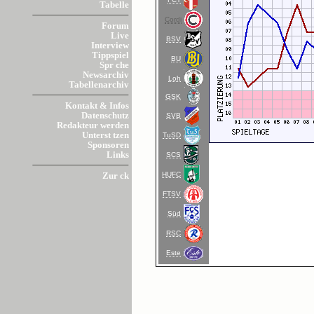
Tabelle
Cordi
Forum
Live
BSV
Interview
Tippspiel
BU
Spr che
Newsarchiv
Loh
Tabellenarchiv
GSK
Kontakt & Infos
Datenschutz
SVB
Redakteur werden
Unterst tzen
TuSD
Sponsoren
Links
SCS
HUFC
Zur ck
FTSV
Süd
RSC
Este