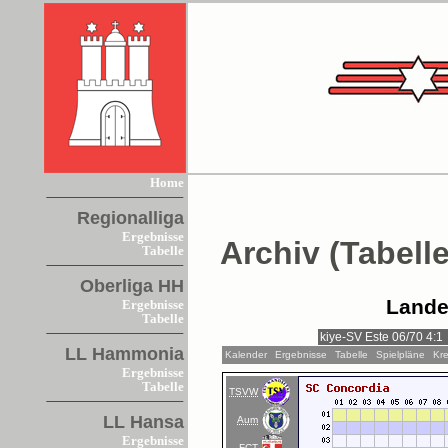
Home
Regionalliga
Ergebnisse
Archiv (Tabelle
Tabelle
Oberliga HH
Lande
Ergebnisse
Tabelle
LL Hammonia
Kalender
Ergebnisse
Tabelle
Spielpläne
Kre
Ergebnisse
Tabelle
TSVW
LL Hansa
Aum
Ergebnisse
FCT