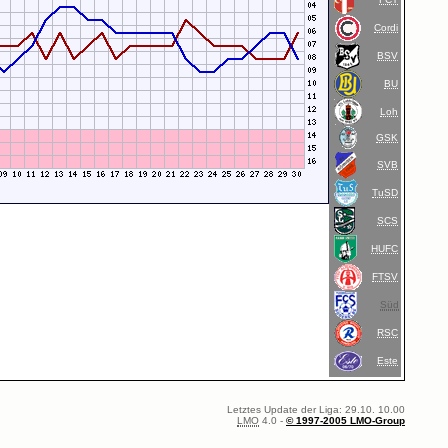
Cordi
BSV
BU
Loh
GSK
SVB
TuSD
SCS
HUFC
FTSV
Süd
RSC
Este
Letztes Update der Liga: 29.10. 10.00
LMO
4.0 -
© 1997-2005 LMO-Group