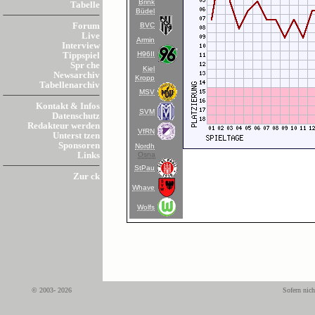
Brink
Tabelle
Büdel
BVC
Forum
Live
Armin
Interview
H96II
Tippspiel
Spr che
Kiel
Newsarchiv
Kropp
Tabellenarchiv
MSV
Kontakt & Infos
SVM
Datenschutz
Redakteur werden
VfRN
Unterst tzen
Sponsoren
Nordh
Osna
Links
StPau
Zur ck
Whave
Wolfs
© 2003- 2026
Sofern nich