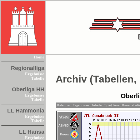
Home
Regionalliga
Ergebnisse
Archiv (Tabellen,
Tabelle
Oberliga HH
Oberl
Ergebnisse
Tabelle
Kalender
Ergebnisse
Tabelle
Spielpläne
Kreuztabell
LL Hammonia
Ergebnisse
AFC93
Tabelle
ASV85
LL Hansa
Braun
Ergebnisse