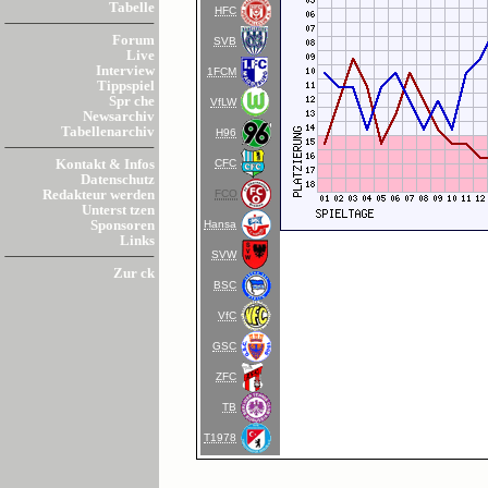
Tabelle
HFC
Forum
SVB
Live
Interview
1FCM
Tippspiel
Spr che
VfLW
Newsarchiv
Tabellenarchiv
H96
CFC
Kontakt & Infos
Datenschutz
FCO
Redakteur werden
Unterst tzen
Hansa
Sponsoren
Links
SVW
Zur ck
BSC
VfC
GSC
ZFC
TB
T1978