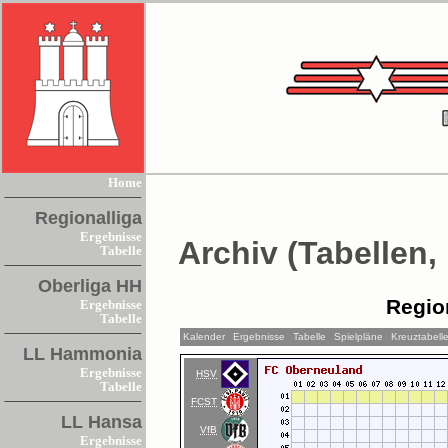
Home
Regionalliga
Ergebnisse
Archiv (Tabellen,
Tabelle
Oberliga HH
Regio
Ergebnisse
Tabelle
Kalender
Ergebnisse
Tabelle
Spielpläne
Kreuztabell
LL Hammonia
Ergebnisse
HSV
Tabelle
FCST
LL Hansa
VfB
Ergebnisse