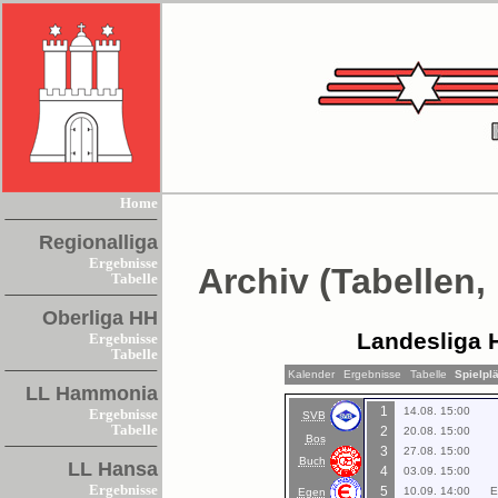
Home
Regionalliga
Ergebnisse
Archiv (Tabellen,
Tabelle
Oberliga HH
Landesliga 
Ergebnisse
Tabelle
Kalender
Ergebnisse
Tabelle
Spielpl
LL Hammonia
1
14.08. 15:00
Ergebnisse
SVB
Tabelle
2
20.08. 15:00
Bos
3
27.08. 15:00
Buch
LL Hansa
4
03.09. 15:00
Ergebnisse
5
10.09. 14:00
E
Egen