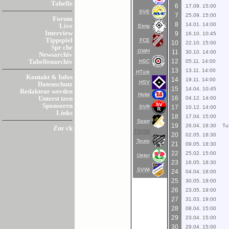
Tabelle
6
17.09. 15:00
SVE
7
25.09. 15:00
Forum
8
14.01. 14:00
Live
Einig
Interview
9
16.10. 10:45
Tippspiel
FCE
10
22.10. 15:00
Spr che
GWH
11
30.10. 14:00
Newsarchiv
12
HSC
05.11. 14:00
Tabellenarchiv
13
13.11. 14:00
HTürk
Kontakt & Infos
14
19.11. 14:00
HSV
Datenschutz
15
14.04. 10:45
Redakteur werden
Holst
16
04.12. 14:00
Unterst tzen
Sponsoren
SVR
17
10.12. 14:00
Links
18
17.04. 15:00
Sparr
19
26.04. 18:30
Tu
Zur ck
TSV88
20
02.05. 18:30
Teuto
21
09.05. 18:30
22
25.02. 15:00
Ueter
23
16.05. 18:30
SVWi
24
04.04. 18:00
25
30.05. 19:00
26
23.05. 19:00
27
31.03. 19:00
28
08.04. 15:00
29
23.04. 15:00
30
29.04. 15:00