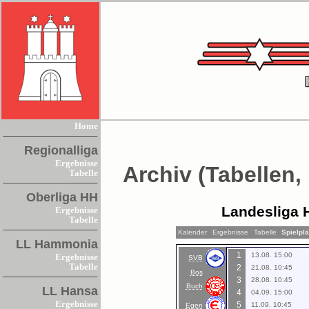
Home
Regionalliga
Ergebnisse
Archiv (Tabellen,
Tabelle
Oberliga HH
Landesliga 
Ergebnisse
Tabelle
Kalender
Ergebnisse
Tabelle
Spielpl
LL Hammonia
1
13.08. 15:00
Ergebnisse
SVB
Tabelle
2
21.08. 10:45
Bos
3
28.08. 10:45
Buch
LL Hansa
4
04.09. 15:00
Ergebnisse
5
11.09. 10:45
Egen