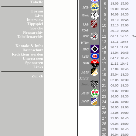
Tabelle
6
18.09. 15:00
SVE
7
25.09. 10:45
Forum
8
30.09. 19:30
Live
Einig
Interview
9
16.10. 10:45
Tippspiel
FCE
10
22.10. 15:00
Spr che
GWH
11
30.10. 10:45
Newsarchiv
12
HSC
06.11. 14:00
Tu
Tabellenarchiv
13
13.11. 10:45
HTürk
Kontakt & Infos
14
20.11. 11:00
HSV
Datenschutz
15
14.04. 10:45
Redakteur werden
Holst
16
04.12. 10:45
Unterst tzen
Sponsoren
SVR
17
11.12. 10:45
Links
18
17.04. 10:45
Sparr
19
25.04. 18:30
Zur ck
TSV88
20
02.05. 18:30
Teuto
21
09.05. 18:30
22
26.02. 15:00
Ueter
23
16.05. 18:30
SVWi
24
04.04. 18:00
25
30.05. 19:00
26
23.05. 19:00
27
25.05. 10:45
28
09.04. 15:00
29
23.04. 10:45
30
30.04. 15:00