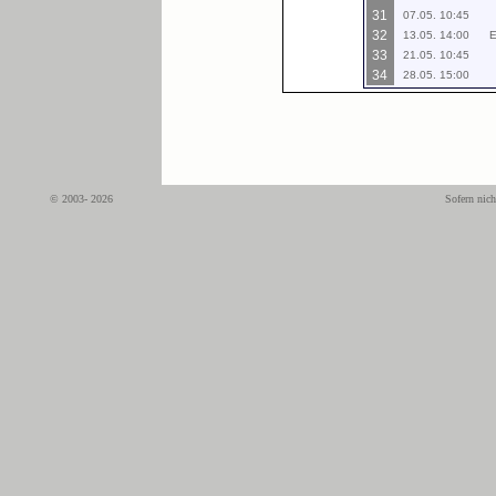
31
07.05. 10:45
32
13.05. 14:00
E
33
21.05. 10:45
34
28.05. 15:00
© 2003- 2026
Sofern nich