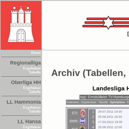
Home
Regionalliga
Ergebnisse
Archiv (Tabellen,
Tabelle
Oberliga HH
Landesliga 
Ergebnisse
Tabelle
LL Hammonia
Kalender
Ergebnisse
Tabelle
Spielpläne
K
Ergebnisse
Tabelle
1
29.07.2011 19:30
ETV
2
05.08.2011 18:30
LL Hansa
BW96
3
17.04.2012 18:30
Ergebnisse
4
20.08.2011 12:00
SCP