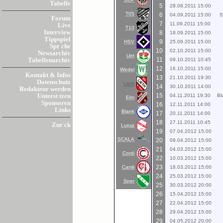
Tabelle
5
28.08.2011 15:00
T05
6
04.09.2011 15:00
S
Forum
7
11.09.2011 15:00
Live
T10
Interview
8
18.09.2011 15:00
Tippspiel
9
HSV
25.09.2011 15:00
Spr che
10
02.10.2011 15:00
Newsarchiv
Uet
11
09.10.2011 10:45
Tabellenarchiv
12
16.10.2011 15:00
Wedel
Kontakt & Infos
13
21.10.2011 19:30
Datenschutz
Lieth
14
30.10.2011 14:00
Redakteur werden
15
04.11.2011 19:30
Bl
Unterst tzen
Elm
Sponsoren
16
12.11.2011 14:00
Links
Blank
17
20.11.2011 14:00
18
27.11.2011 10:45
Zur ck
Lurup
19
07.04.2012 15:00
SCALA
20
09.04.2012 15:00
21
04.03.2012 15:00
Cordi
22
10.03.2012 15:00
23
Camli
18.03.2012 15:00
24
25.03.2012 15:00
Sper
25
30.03.2012 20:00
26
15.04.2012 15:00
27
22.04.2012 15:00
28
29.04.2012 15:00
29
04.05.2012 20:00