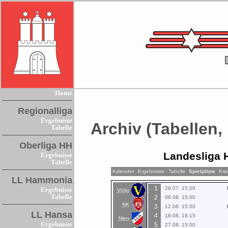
Home
Regionalliga
Ergebnisse
Archiv (Tabellen,
Tabelle
Oberliga HH
Landesliga 
Ergebnisse
Tabelle
Kalender
Ergebnisse
Tabelle
Spielpläne
Kre
LL Hammonia
1
29.07. 15.00
Ergebnisse
Vicky
Tabelle
2
06.08. 15.00
NK
3
12.08. 15.00
LL Hansa
4
18.08. 19.15
Nien
Ergebnisse
5
27.08. 15.00