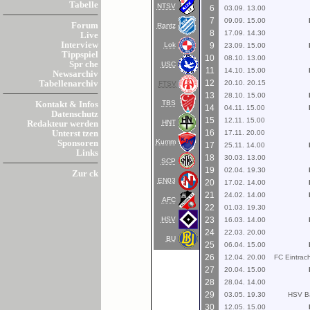
Tabelle
NTSV
6
03.09. 13.00
7
09.09. 15.00
Forum
Rantz
8
17.09. 14.30
Live
Interview
Lok
9
23.09. 15.00
Tippspiel
10
08.10. 13.00
Spr che
USC
11
14.10. 15.00
Newsarchiv
12
20.10. 20.15
Tabellenarchiv
FTSV
13
28.10. 15.00
TBS
Kontakt & Infos
14
04.11. 15.00
Datenschutz
15
12.11. 15.00
HNT
Redakteur werden
16
17.11. 20.00
Unterst tzen
Kumm
Sponsoren
17
25.11. 14.00
Links
18
30.03. 13.00
SCP
19
02.04. 19.30
Zur ck
EN03
20
17.02. 14.00
21
24.02. 14.00
AFC
22
01.03. 19.30
HSV
23
16.03. 14.00
24
22.03. 20.00
BU
25
06.04. 15.00
26
12.04. 20.00
FC Eintrach
27
20.04. 15.00
28
28.04. 14.00
29
03.05. 19.30
HSV Ba
30
12.05. 15.00