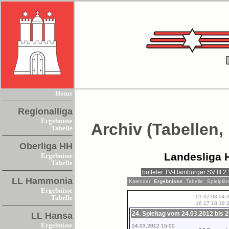
Home
Regionalliga
Ergebnisse
Archiv (Tabellen,
Tabelle
Oberliga HH
Landesliga 
Ergebnisse
Tabelle
LL Hammonia
Kalender
Ergebnisse
Tabelle
Spielplä
Ergebnisse
01
02
03
04
Tabelle
16
17
18
19
24. Spieltag vom 24.03.2012 bis 
LL Hansa
Ergebnisse
24.03.2012 15:00