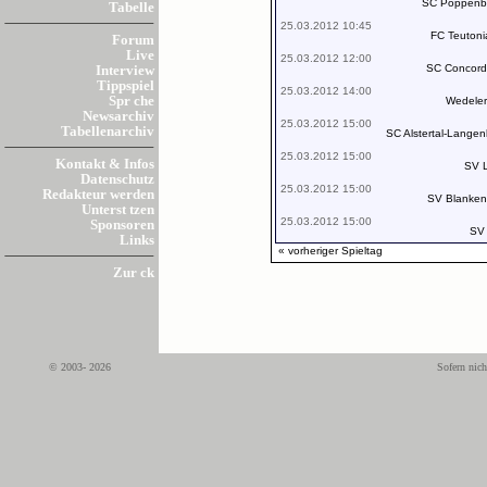
SC Poppenbü
Tabelle
25.03.2012 10:45
FC Teutoni
Forum
Live
25.03.2012 12:00
SC Concordi
Interview
Tippspiel
25.03.2012 14:00
Spr che
Wedele
Newsarchiv
25.03.2012 15:00
Tabellenarchiv
SC Alstertal-Lange
25.03.2012 15:00
Kontakt & Infos
SV 
Datenschutz
25.03.2012 15:00
Redakteur werden
SV Blanke
Unterst tzen
25.03.2012 15:00
Sponsoren
SV 
Links
« vorheriger Spieltag
Zur ck
© 2003- 2026
Sofern nich