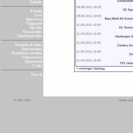
Eimsbüttel
Tabelle
09.09.2011 19:30
SC Spe
Forum
Live
09.09.2011 19:30
Blau-Weiß 96 Schen
Interview
Tippspiel
11.09.2011 10:45
Spr che
SC Teuton
Newsarchiv
11.09.2011 10:45
Tabellenarchiv
Hamburger SV
11.09.2011 15:00
Kontakt & Infos
Camlica Ge
Datenschutz
11.09.2011 15:00
Redakteur werden
SV
Unterst tzen
11.09.2011 15:00
Sponsoren
TSV Uete
Links
« vorheriger Spieltag
Zur ck
© 2003- 2026
Sofern nich