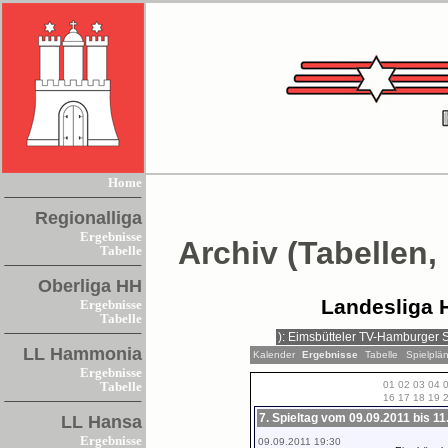
Home
Regionalliga
Ergebnisse
Archiv (Tabellen,
Tabelle
Oberliga HH
Landesliga 
Ergebnisse
Tabelle
LL Hammonia
Kalender
Ergebnisse
Tabelle
Spielplä
Ergebnisse
01
02
03
04
Tabelle
16
17
18
19
7. Spieltag vom 09.09.2011 bis 11
LL Hansa
Ergebnisse
09.09.2011 19:30