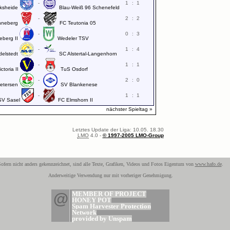
-
1
:
1
ksheide
Blau-Weiß 96 Schenefeld
-
2
:
2
nneberg
FC Teutonia 05
-
0
:
3
eberg II
Wedeler TSV
-
1
:
4
delstedt
SC Alstertal-Langenhorn
-
1
:
1
ctoria II
TuS Osdorf
-
2
:
0
etersen
SV Blankenese
-
1
:
1
SV Sasel
FC Elmshorn II
nächster Spieltag »
Letztes Update der Liga: 10.05. 18.30
LMO
4.0 -
© 1997-2005 LMO-Group
ofern nicht anders gekennzeichnet, sind alle Texte, Grafiken, Videos und Fotos Eigentum von
www.hafo.de
.
Anderweitige Verwendung nur mit vorheriger Genehmigung.
@
MEMBER OF PROJECT
HONEY POT
Spam Harvester Protection
Network
provided by Unspam