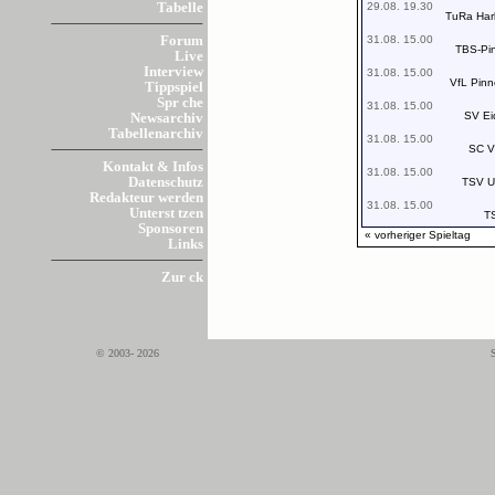
29.08. 19.30
Tabelle
TuRa Har
31.08. 15.00
Forum
TBS-Pi
Live
Interview
31.08. 15.00
VfL Pinn
Tippspiel
Spr che
31.08. 15.00
SV Ei
Newsarchiv
Tabellenarchiv
31.08. 15.00
SC Vi
Kontakt & Infos
31.08. 15.00
Datenschutz
TSV U
Redakteur werden
31.08. 15.00
Unterst tzen
T
Sponsoren
« vorheriger Spieltag
Links
Zur ck
© 2003- 2026
S