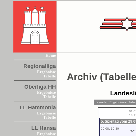
Home
Regionalliga
Ergebnisse
Archiv (Tabelle
Tabelle
Oberliga HH
Landesl
Ergebnisse
Tabelle
Kalender
Ergebnisse
Tabel
LL Hammonia
01
0
Ergebnisse
16
1
Tabelle
5. Spieltag vom 29.
LL Hansa
29.08. 19.30
SC 
Ergebnisse