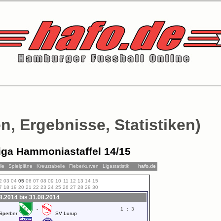
n, Ergebnisse, Statistiken)
iga Hammoniastaffel 14/15
le
Spielpläne
Kreuztabelle
Fieberkurven
Ligastatistik
hafo.de
2
03
04
05
06
07
08
09
10
11
12
13
14
15
7
18
19
20
21
22
23
24
25
26
27
28
29
30
08.2014 bis 31.08.2014
-
1
:
3
Sperber
SV Lurup