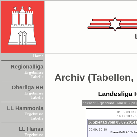
Home
Regionalliga
Ergebnisse
Archiv (Tabellen,
Tabelle
Oberliga HH
Landesliga 
Ergebnisse
Tabelle
Kalender
Ergebnisse
Tabelle
Spiel
LL Hammonia
01
02
03
04
Ergebnisse
16
17
18
19
Tabelle
6. Spieltag vom 05.09.2014 
LL Hansa
05.09. 19.30
Blau-Weiß 96 Sch
Ergebnisse