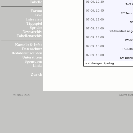
05.09. 19.30
Tabelle
TuS 
07.09. 10.45
Forum
FC Teuto
Live
Interview
07.09. 12.00
S
Tippspiel
Spr che
07.09. 14.00
SC Alstertal-Lan
Newsarchiv
Tabellenarchiv
07.09. 14.00
Wede
Kontakt & Infos
07.09. 15.00
Datenschutz
FC Elms
Redakteur werden
07.09. 15.00
Unterst tzen
SV Blan
Sponsoren
« vorheriger Spieltag
Links
Zur ck
© 2003- 2026
Sofern nich