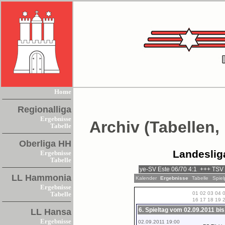
Home
Regionalliga
Ergebnisse
Archiv (Tabellen,
Tabelle
Oberliga HH
Landeslig
Ergebnisse
Tabelle
LL Hammonia
Kalender
Ergebnisse
Tabelle
Spiel
Ergebnisse
01
02
03
04
Tabelle
16
17
18
19
6. Spieltag vom 02.09.2011 bis
LL Hansa
Ergebnisse
02.09.2011 19:00