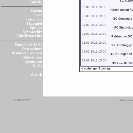
FC Türkiy
Tabelle
02.09.2011 19:30
Hamm United F
Forum
Live
02.09.2011 19:30
SC Concordia
Interview
Tippspiel
03.09.2011 13:30
Spr che
FC Süderelb
Newsarchiv
03.09.2011 13:30
Tabellenarchiv
Rahlstedter SC
03.09.2011 15:00
Kontakt & Infos
VfL Lohbrügge
Datenschutz
04.09.2011 15:00
Redakteur werden
GSK Bergedorf
Unterst tzen
04.09.2011 15:00
Sponsoren
SV Este 06/70
Links
« vorheriger Spieltag
Zur ck
© 2003- 2026
Sofern nich