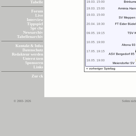
19.03. 15:00
Brinkum
Tabelle
19.03. 15:00
Arminia Han
Forum
19.03. 15:00
Live
SV Meppen
Interview
Tippspiel
20.04. 18:30
FT Eider Büdel
Spr che
Newsarchiv
09.05. 19:15
TSV K
Tabellenarchiv
10.05. 19:00
Altona 93
Kontakt & Infos
Datenschutz
17.05. 19:15
ASV Bergedorf 85
Redakteur werden
Unterst tzen
18.05. 19:00
Sponsoren
Meiendorfer SV
Links
« vorheriger Spieltag
Zur ck
© 2003- 2026
Sofern nich