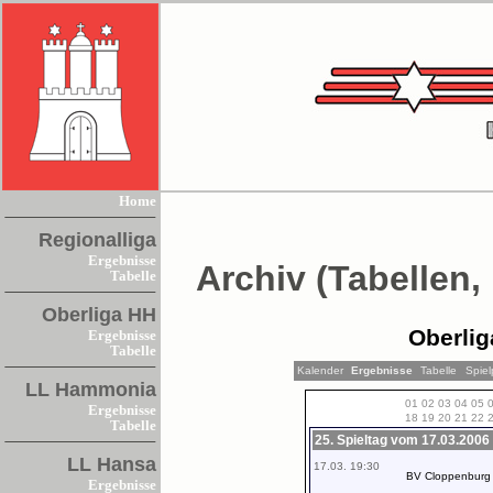
Home
Regionalliga
Ergebnisse
Archiv (Tabellen,
Tabelle
Oberliga HH
Oberlig
Ergebnisse
Tabelle
Kalender
Ergebnisse
Tabelle
Spiel
LL Hammonia
01
02
03
04
05
Ergebnisse
18
19
20
21
22
Tabelle
25. Spieltag vom 17.03.2006
LL Hansa
17.03. 19:30
BV Cloppenburg
Ergebnisse