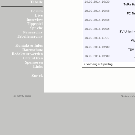
14.02.2014 19:30
Tabelle
TuRa Ha
16.02.2014 10:45
Forum
FC Te
Live
Interview
16.02.2014 10:45
Tippspiel
Spr che
16.02.2014 10:45
SV Uhlenho
Newsarchiv
Tabellenarchiv
16.02.2014 11:30
We
Kontakt & Infos
16.02.2014 15:00
Datenschutz
TSV 
Redakteur werden
16.02.2014 15:00
Unterst tzen
Sponsoren
« vorheriger Spieltag
Links
Zur ck
© 2003- 2026
Sofern nich