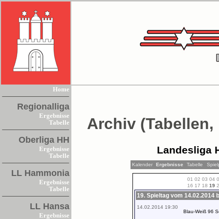
Home
Regionalliga
Ergebnisse
Archiv (Tabellen,
Tabelle
Oberliga HH
Landesliga 
Ergebnisse
Tabelle
Kalender
Ergebnisse
Tabelle
Spiel
LL Hammonia
01
02
03
04
Ergebnisse
16
17
18
19
Tabelle
19. Spieltag vom 14.02.2014 
LL Hansa
14.02.2014 19:30
Blau-Weiß 96 S
Ergebnisse