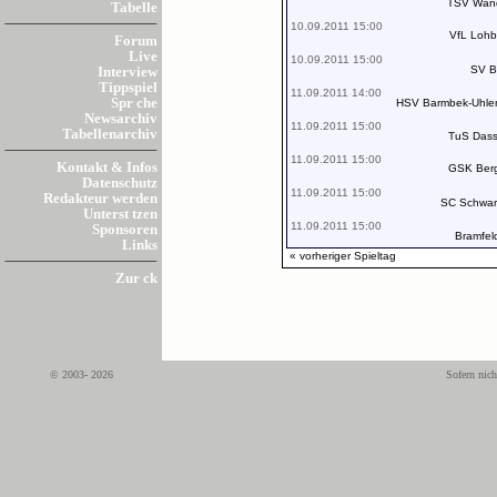
TSV Wand
Tabelle
10.09.2011 15:00
VfL Lohb
Forum
Live
10.09.2011 15:00
SV B
Interview
Tippspiel
11.09.2011 14:00
Spr che
HSV Barmbek-Uhlen
Newsarchiv
11.09.2011 15:00
Tabellenarchiv
TuS Dass
11.09.2011 15:00
Kontakt & Infos
GSK Berg
Datenschutz
11.09.2011 15:00
Redakteur werden
SC Schwar
Unterst tzen
11.09.2011 15:00
Sponsoren
Bramfel
Links
« vorheriger Spieltag
Zur ck
© 2003- 2026
Sofern nich