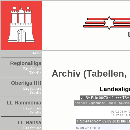
Home
Regionalliga
Ergebnisse
Archiv (Tabellen,
Tabelle
Oberliga HH
Landeslig
Ergebnisse
Tabelle
LL Hammonia
Kalender
Ergebnisse
Tabelle
Spielpl
Ergebnisse
01
02
03
04
Tabelle
16
17
18
19
7. Spieltag vom 09.09.2011 bis 1
LL Hansa
Ergebnisse
09.09.2011 19:00