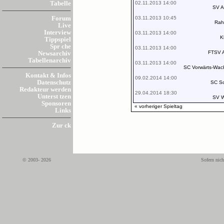
02.11.2013 14:00
Tabelle
SV A
03.11.2013 10:45
Forum
Rah
Live
Interview
03.11.2013 14:00
K
Tippspiel
Spr che
03.11.2013 14:00
FTSV A
Newsarchiv
Tabellenarchiv
03.11.2013 14:00
SC Vorwärts-Wacke
Kontakt & Infos
09.02.2014 14:00
Datenschutz
SC S
Redakteur werden
29.04.2014 18:30
Unterst tzen
SV W
Sponsoren
« vorheriger Spieltag
Links
Zur ck
© 2003- 2026
Sofern nich