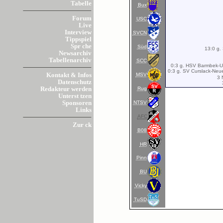
Tabelle
Bux
Forum
USC
Live
Interview
SVCN
Tippspiel
Spr che
Süd
13:0 g.
Newsarchiv
Tabellenarchiv
SCC
0:3 g. HSV Barmbek-Uh
0:3 g. SV Curslack-Ne
MSV
Kontakt & Infos
3 
Datenschutz
Rug
Redakteur werden
Unterst tzen
NTSV
Sponsoren
Links
AFC
Zur ck
B08
HR
Pinn
BU
Vicky
TuSD