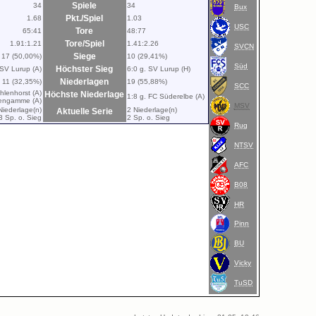
Spiele
34
34
Bux
Pkt./Spiel
1.68
1.03
USC
Tore
65:41
48:77
Tore/Spiel
1.91:1.21
1.41:2.26
SVCN
Siege
17 (50,00%)
10 (29,41%)
Süd
Höchster Sieg
 SV Lurup (A)
6:0 g. SV Lurup (H)
Niederlagen
11 (32,35%)
19 (55,88%)
SCC
lenhorst (A)
Höchste Niederlage
1:8 g. FC Süderelbe (A)
uengamme (A)
MSV
Niederlage(n)
2 Niederlage(n)
Aktuelle Serie
3 Sp. o. Sieg
2 Sp. o. Sieg
Rug
NTSV
AFC
B08
HR
Pinn
BU
Vicky
TuSD