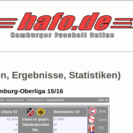
n, Ergebnisse, Statistiken)
mburg-Oberliga 15/16
läne
Kreuztabelle
Fieberkurven
Ligastatistik
hafo.de
Cordi
Altona 93
Meiendorfer SV
Chancen gegen.
62,32%
37,69%
Lurup
Tabellenposition
6
16
FCT
Pkt.
57
35