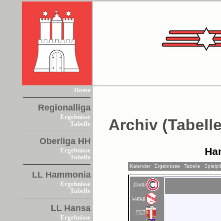
Home
Regionalliga
Ergebnisse
Archiv (Tabelle
Tabelle
Oberliga HH
Ha
Ergebnisse
Tabelle
Kalender
Ergebnisse
Tabelle
Spielp
LL Hammonia
Ergebnisse
Cordi
Tabelle
Lurup
LL Hansa
FCT
Ergebnisse