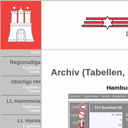
Home
Regionalliga
Ergebnisse
Archiv (Tabellen,
Tabelle
Oberliga HH
Hambur
Ergebnisse
Tabelle
Kalender
Ergebnisse
Tabelle
Spielpläne
LL Hammonia
Ergebnisse
Cordi
TSV Buchholz 08
Tabelle
C
Lurup
47,39%
LL Hansa
T
5
FCT
60
Ergebnisse