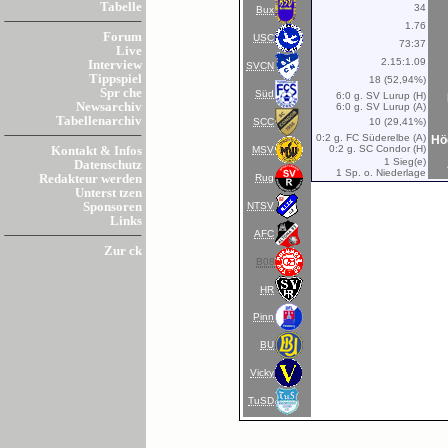
Tabelle
34
Bux
1.76
Forum
USC
73:37
Live
2.15:1.09
Interview
SVCN
Tippspiel
18 (52,94%)
Spr che
Süd
6:0 g. SV Lurup (H)
Newsarchiv
6:0 g. SV Lurup (A)
Tabellenarchiv
SCC
10 (29,41%)
0:2 g. FC Süderelbe (A)
Hö
0:2 g. SC Condor (H)
MSV
Kontakt & Infos
1 Sieg(e)
Datenschutz
1 Sp. o. Niederlage
Rug
Redakteur werden
Unterst tzen
NTSV
Sponsoren
Links
AFC
Zur ck
B08
HR
Pinn
BU
Vicky
TuSD