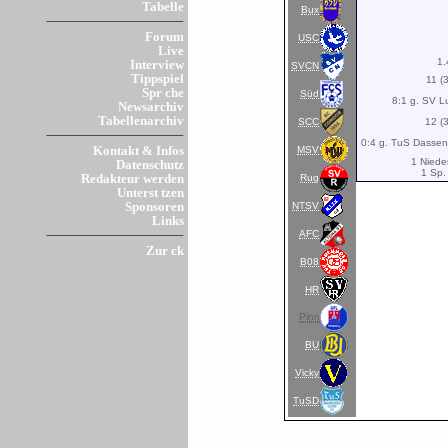
Tabelle
Bux
Forum
USC
Live
1.
Interview
SVCN
Tippspiel
11 (
Spr che
Süd
8:1 g. SV L
Newsarchiv
Tabellenarchiv
SCC
12 (
0:4 g. TuS Dassen
MSV
Kontakt & Infos
1 Niede
Datenschutz
1 Sp.
Rug
Redakteur werden
Unterst tzen
NTSV
Sponsoren
Links
AFC
Zur ck
B08
HR
Pinn
BU
Vicky
TuSD