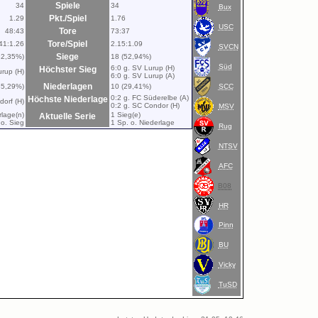
Spiele
34
34
Bux
Pkt./Spiel
1.29
1.76
USC
Tore
48:43
73:37
Tore/Spiel
41:1.26
2.15:1.09
SVCN
Siege
32,35%)
18 (52,94%)
Süd
6:0 g. SV Lurup (H)
Höchster Sieg
urup (H)
6:0 g. SV Lurup (A)
Niederlagen
35,29%)
10 (29,41%)
SCC
0:2 g. FC Süderelbe (A)
Höchste Niederlage
dorf (H)
0:2 g. SC Condor (H)
MSV
rlage(n)
1 Sieg(e)
Aktuelle Serie
 o. Sieg
1 Sp. o. Niederlage
Rug
NTSV
AFC
B08
HR
Pinn
BU
Vicky
TuSD