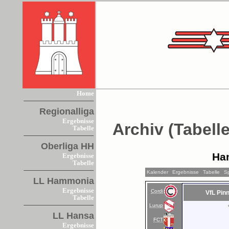
Home
Regionalliga
Ergebnisse
Archiv (Tabelle
Tabelle
Oberliga HH
Ha
Ergebnisse
Tabelle
Kalender
Ergebnisse
Tabelle
S
LL Hammonia
Ergebnisse
Cordi
VfL Pin
Tabelle
Lurup
LL Hansa
FCT
Ergebnisse