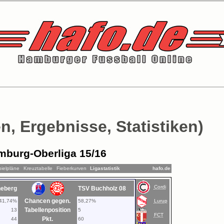
n, Ergebnisse, Statistiken)
mburg-Oberliga 15/16
pielpläne
Kreuztabelle
Fieberkurven
Ligastatistik
hafo.de
Cordi
neberg
TSV Buchholz 08
Chancen gegen.
41,74%
58,27%
Lurup
Tabellenposition
13
5
FCT
Pkt.
44
60