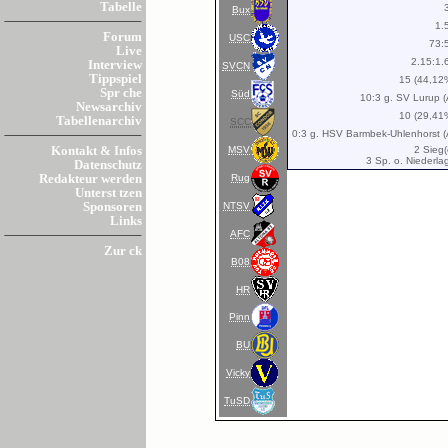
Tabelle
Bux
1.
Forum
USC
73:
Live
2.15:1.
Interview
SVCN
Tippspiel
15 (44,12
Spr che
Süd
10:3 g. SV Lurup (
Newsarchiv
10 (29,41
Tabellenarchiv
SCC
0:3 g. HSV Barmbek-Uhlenhorst (
MSV
2 Sieg(
Kontakt & Infos
3 Sp. o. Niederla
Datenschutz
Rug
Redakteur werden
Unterst tzen
NTSV
Sponsoren
Links
AFC
Zur ck
B08
HR
Pinn
BU
Vicky
TuSD