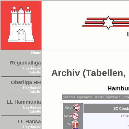
Home
Regionalliga
Ergebnisse
Archiv (Tabellen,
Tabelle
Oberliga HH
Hambur
Ergebnisse
Tabelle
Kalender
Ergebnisse
Tabelle
Spielpläne
Kreu
LL Hammonia
Ergebnisse
Cordi
SC Cond
Tabelle
Lurup
54,4
LL Hansa
FCT
Ergebnisse