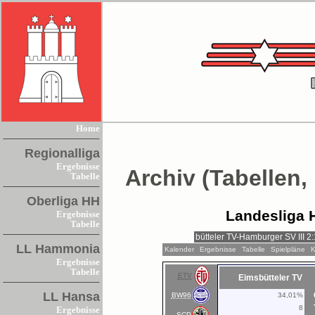
Home
Regionalliga
Ergebnisse
Archiv (Tabellen,
Tabelle
Oberliga HH
Landesliga 
Ergebnisse
Tabelle
LL Hammonia
Kalender
Ergebnisse
Tabelle
Spielpläne
K
Ergebnisse
Tabelle
ETV
Eimsbütteler TV
LL Hansa
BW96
34,01%
8
Ergebnisse
SCP