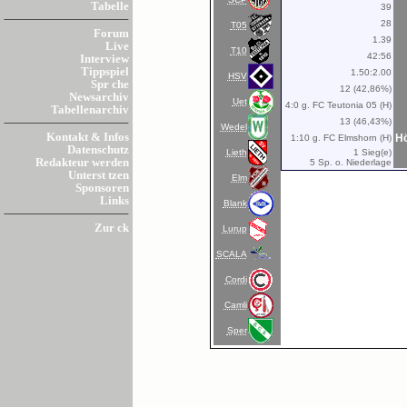
Tabelle
39
28
T05
Forum
1.39
Live
T10
42:56
Interview
Tippspiel
1.50:2.00
HSV
Spr che
12 (42,86%)
Newsarchiv
Uet
4:0 g. FC Teutonia 05 (H)
Tabellenarchiv
13 (46,43%)
Wedel
Kontakt & Infos
Hö
1:10 g. FC Elmshorn (H)
Datenschutz
Lieth
1 Sieg(e)
Redakteur werden
5 Sp. o. Niederlage
Unterst tzen
Elm
Sponsoren
Links
Blank
Zur ck
Lurup
SCALA
Cordi
Camli
Sper