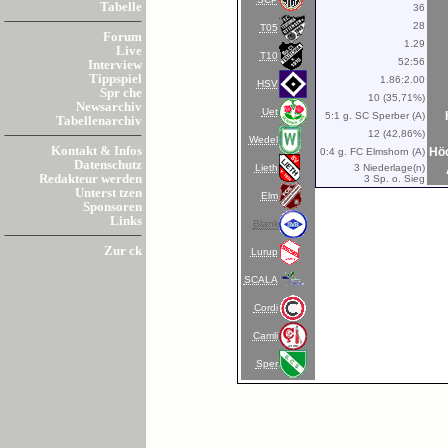
Tabelle
36
28
T05
Forum
1.29
Live
T10
52:56
Interview
Tippspiel
1.86:2.00
HSV
Spr che
10 (35,71%)
Newsarchiv
Uet
5:1 g. SC Sperber (A)
Tabellenarchiv
12 (42,86%)
Wedel
Kontakt & Infos
Höc
0:4 g. FC Elmshorn (A)
Datenschutz
Lieth
3 Niederlage(n)
Redakteur werden
3 Sp. o. Sieg
Unterst tzen
Elm
Sponsoren
Links
Blank
Zur ck
Lurup
SCALA
Cordi
Camli
Sper