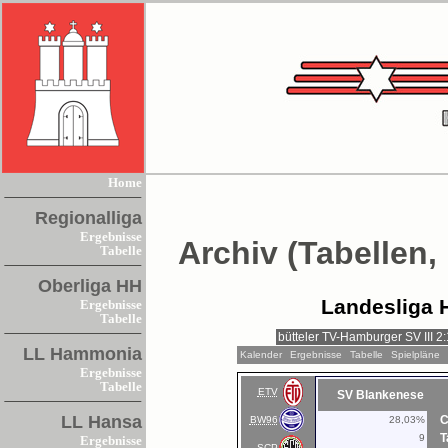
Home
Regionalliga
Ergebnisse
Archiv (Tabellen,
Tabelle
Oberliga HH
Landesliga 
Ergebnisse
Tabelle
LL Hammonia
Kalender
Ergebnisse
Tabelle
Spielpläne
Ergebnisse
Tabelle
ETV
SV Blankenese
LL Hansa
C
BW96
28,03%
T
9
Ergebnisse
SCP