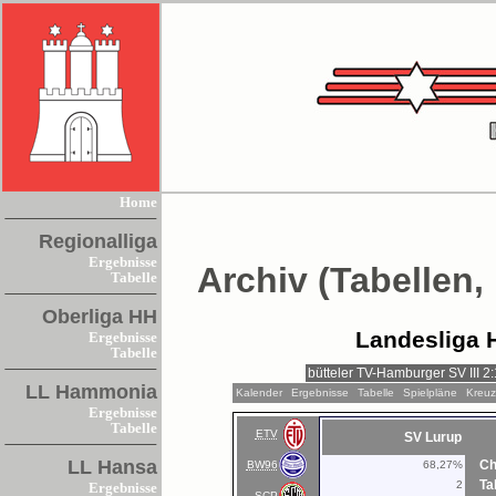
Home
Regionalliga
Ergebnisse
Archiv (Tabellen,
Tabelle
Oberliga HH
Landesliga 
Ergebnisse
Tabelle
LL Hammonia
Kalender
Ergebnisse
Tabelle
Spielpläne
Kreuz
Ergebnisse
Tabelle
ETV
SV Lurup
LL Hansa
Ch
BW96
68,27%
Ta
2
Ergebnisse
SCP