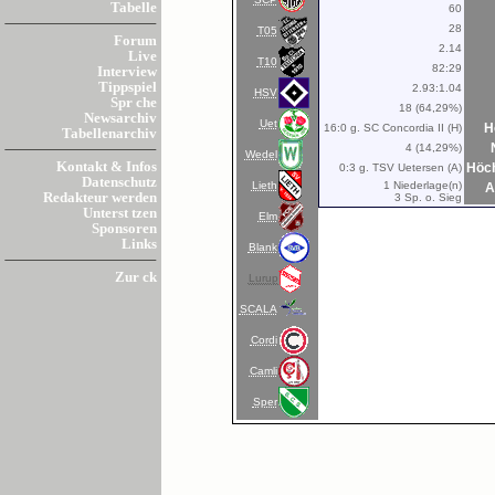
Tabelle
60
28
T05
Forum
2.14
Live
T10
82:29
Interview
Tippspiel
2.93:1.04
HSV
Spr che
18 (64,29%)
Newsarchiv
Uet
H
16:0 g. SC Concordia II (H)
Tabellenarchiv
4 (14,29%)
Wedel
Kontakt & Infos
Höch
0:3 g. TSV Uetersen (A)
Datenschutz
Lieth
1 Niederlage(n)
A
Redakteur werden
3 Sp. o. Sieg
Unterst tzen
Elm
Sponsoren
Links
Blank
Zur ck
Lurup
SCALA
Cordi
Camli
Sper