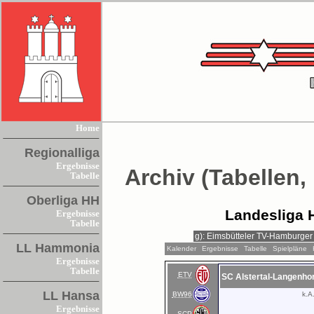
Home
Regionalliga
Ergebnisse
Archiv (Tabellen,
Tabelle
Oberliga HH
Landesliga 
Ergebnisse
Tabelle
LL Hammonia
Kalender
Ergebnisse
Tabelle
Spielpläne
Ergebnisse
Tabelle
ETV
SC Alstertal-Langenho
LL Hansa
BW96
k.A
Ergebnisse
SCP