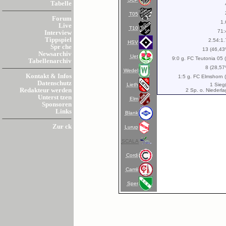
Tabelle
T05
Forum
1.
Live
T10
71:
Interview
Tippspiel
2.54:1.
HSV
Spr che
13 (46,43
Newsarchiv
Uet
9:0 g. FC Teutonia 05 
Tabellenarchiv
8 (28,57
Wedel
Kontakt & Infos
1:5 g. FC Elmshorn (
Datenschutz
Lieth
1 Sieg
Redakteur werden
2 Sp. o. Niederl
Unterst tzen
Elm
Sponsoren
Links
Blank
Zur ck
Lurup
SCALA
Cordi
Camli
Sper