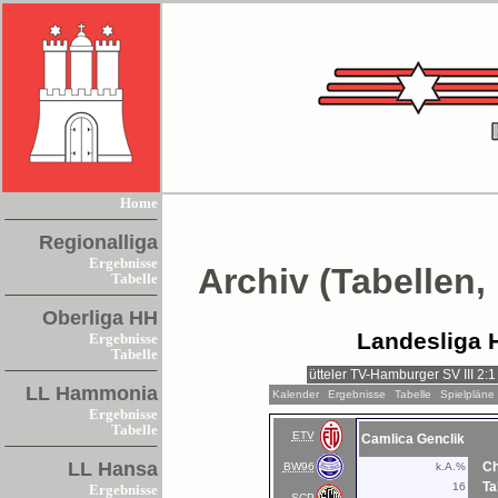
Home
Regionalliga
Ergebnisse
Archiv (Tabellen,
Tabelle
Oberliga HH
Landesliga 
Ergebnisse
Tabelle
LL Hammonia
Kalender
Ergebnisse
Tabelle
Spielpläne
Ergebnisse
Tabelle
ETV
Camlica Genclik
LL Hansa
Ch
BW96
k.A.%
Ta
16
Ergebnisse
SCP