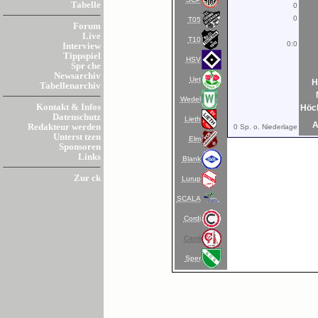
Tabelle
0
0
T05
Forum
Live
T10
0:0
Interview
Tippspiel
HSV
Spr che
Newsarchiv
Uet
H
Tabellenarchiv
Wedel
Kontakt & Infos
Höc
Datenschutz
Lieth
A
Redakteur werden
0 Sp. o. Niederlage
Unterst tzen
Elm
Sponsoren
Links
Blank
Zur ck
Lurup
SCALA
Cordi
Camli
Sper