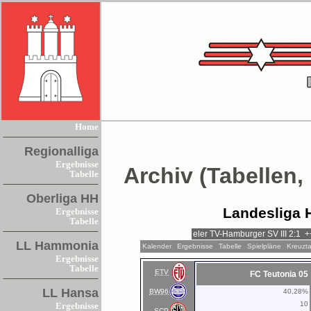
Home
Regionalliga
Ergebnisse
Archiv (Tabellen,
Tabelle
Oberliga HH
Landesliga 
Ergebnisse
Tabelle
LL Hammonia
Kalender
Ergebnisse
Tabelle
Spielpläne
Kreuzta
Ergebnisse
Tabelle
ETV
FC Teutonia 05
LL Hansa
BW96
40,28%
10
Ergebnisse
SCP