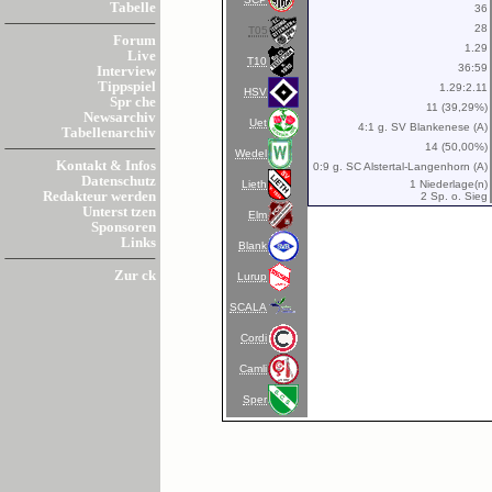
Tabelle
36
28
T05
Forum
1.29
Live
T10
36:59
Interview
Tippspiel
1.29:2.11
HSV
Spr che
11 (39,29%)
Newsarchiv
Uet
4:1 g. SV Blankenese (A)
Tabellenarchiv
14 (50,00%)
Wedel
Kontakt & Infos
0:9 g. SC Alstertal-Langenhorn (A)
Datenschutz
Lieth
1 Niederlage(n)
Redakteur werden
2 Sp. o. Sieg
Unterst tzen
Elm
Sponsoren
Links
Blank
Zur ck
Lurup
SCALA
Cordi
Camli
Sper