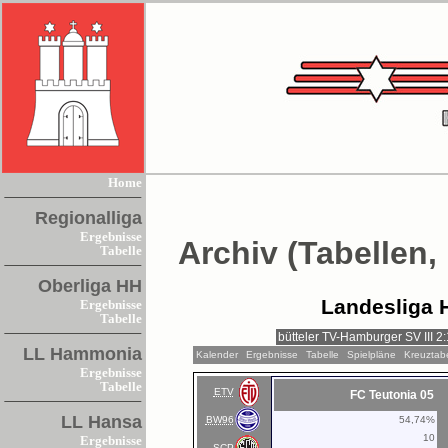
Home
Regionalliga
Ergebnisse
Archiv (Tabellen,
Tabelle
Oberliga HH
Landesliga 
Ergebnisse
Tabelle
LL Hammonia
Kalender
Ergebnisse
Tabelle
Spielpläne
Kreuztabe
Ergebnisse
Tabelle
ETV
FC Teutonia 05
LL Hansa
BW96
54,74%
10
Ergebnisse
SCP