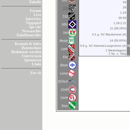
Tabelle
36
28
T05
Forum
1.29
Live
T10
36:59
Interview
Tippspiel
1.29:2.11
HSV
Spr che
11 (39,29%)
Newsarchiv
Uet
4:1 g. SV Blankenese (A)
Tabellenarchiv
Wedel
14 (50,00%)
Kontakt & Infos
H
0:9 g. SC Alstertal-Langenhorn (A)
Datenschutz
Lieth
1 Niederlage(n)
Redakteur werden
2 Sp. o. Sieg
Unterst tzen
Elm
Sponsoren
Links
Blank
Zur ck
Lurup
SCALA
Cordi
Camli
Sper