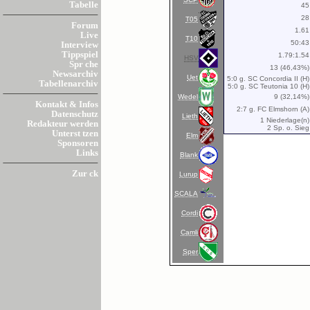
Tabelle
45
28
T05
Forum
1.61
Live
T10
50:43
Interview
Tippspiel
1.79:1.54
HSV
Spr che
13 (46,43%)
Newsarchiv
Uet
5:0 g. SC Concordia II (H)
Tabellenarchiv
5:0 g. SC Teutonia 10 (H)
Wedel
9 (32,14%)
Kontakt & Infos
2:7 g. FC Elmshorn (A)
Datenschutz
Lieth
1 Niederlage(n)
Redakteur werden
2 Sp. o. Sieg
Unterst tzen
Elm
Sponsoren
Links
Blank
Zur ck
Lurup
SCALA
Cordi
Camli
Sper