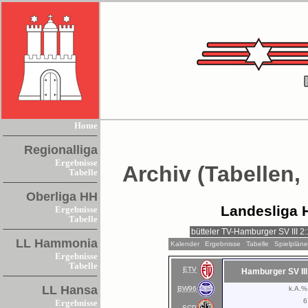
Home
Regionalliga
Ergebnisse
Archiv (Tabellen,
Tabelle
Oberliga HH
Landesliga 
Ergebnisse
Tabelle
LL Hammonia
Kalender
Ergebnisse
Tabelle
Spielplän
Ergebnisse
Tabelle
ETV
Hamburger SV III
LL Hansa
BW96
k.A.%
6
Ergebnisse
SCP