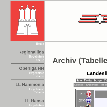
Home
Regionalliga
Ergebnisse
Archiv (Tabelle
Tabelle
Oberliga HH
Landesl
Ergebnisse
Tabelle
LL Hammonia
Kalender
Ergebnisse
Tabel
Ergebnisse
Tabelle
ETV
LL Hansa
BW96
Ergebnisse
SCP