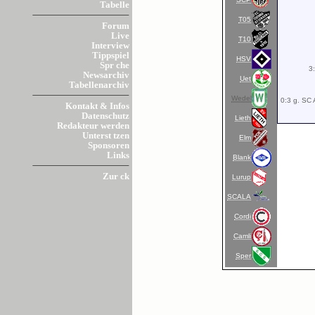
Tabelle
T05
Forum
Live
T10
Interview
Tippspiel
HSV
Spr che
3
Newsarchiv
Uet
Tabellenarchiv
Wedel
0:3 g. SC 
Kontakt & Infos
Datenschutz
Lieth
Redakteur werden
Unterst tzen
Elm
Sponsoren
Links
Blank
Zur ck
Lurup
SCALA
Cordi
Camli
Sper