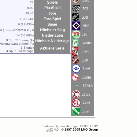
Spiele
28
Pkt./Spiel
0.93
T05
Tore
28:45
T10
Tore/Spiel
1.00:1.61
Siege
6 (21,43%)
HSV
Höchster Sieg
:0 g. SC Concordia II (H)
Uet
Niederlagen
14 (50,00%)
0:3 g. SV Lurup (A)
Höchste Niederlage
Wedel
Alstertal-Langenhorn (A)
1 Sieg(e)
Aktuelle Serie
3 Sp. o. Niederlage
Lieth
Elm
Blank
Lurup
SCALA
Cordi
Camli
Sper
Letztes Update der Liga: 13.05. 17.32
LMO
4.0 -
© 1997-2005 LMO-Group