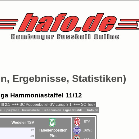
n, Ergebnisse, Statistiken)
iga Hammoniastaffel 11/12
le
Spielpläne
Kreuztabelle
Fieberkurven
Ligastatistik
hafo.de
ETV
Wedeler TSV
Tabellenposition
12
BW96
Pkt.
26
SCP