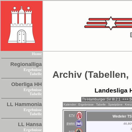
Home
Regionalliga
Ergebnisse
Archiv (Tabellen,
Tabelle
Oberliga HH
Landesliga 
Ergebnisse
Tabelle
LL Hammonia
Kalender
Ergebnisse
Tabelle
Spielpläne
Kreu
Ergebnisse
Tabelle
ETV
Wedeler TS
LL Hansa
BW96
46,8
Ergebnisse
SCP