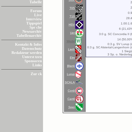
Tabelle
T05
Forum
0.
Live
T10
28:
Interview
Tippspiel
1.00:1.
HSV
Spr che
6 (21,43
Newsarchiv
Uet
3:0 g. SC Concordia II (
Tabellenarchiv
14 (50,00
Wedel
0:3 g. SV Lurup (
Kontakt & Infos
0:3 g. SC Alstertal-Langenhorn (
Datenschutz
Lieth
1 Sieg(
Redakteur werden
3 Sp. o. Niederla
Unterst tzen
Elm
Sponsoren
Links
Blank
Zur ck
Lurup
SCALA
Cordi
Camli
Sper