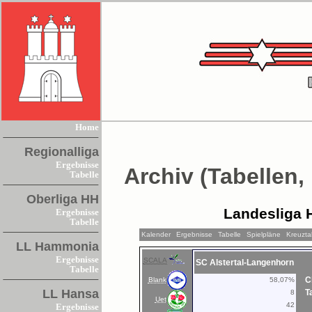
Home
Regionalliga
Ergebnisse
Archiv (Tabellen,
Tabelle
Oberliga HH
Landesliga 
Ergebnisse
Tabelle
Kalender
Ergebnisse
Tabelle
Spielpläne
Kreuzta
LL Hammonia
Ergebnisse
SCALA
SC Alstertal-Langenhorn
Tabelle
C
Blank
58,07%
LL Hansa
T
8
Uet
42
Ergebnisse