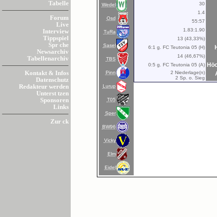
Tabelle
30
Wedel
1.4
Forum
Osd
55:57
Live
1.83:1.90
Interview
TuRa
Tippspiel
13 (43,33%)
Spr che
Sasel
6:1 g. FC Teutonia 05 (H)
Newsarchiv
14 (46,67%)
Tabellenarchiv
TBS
Höc
0:5 g. FC Teutonia 05 (A)
Pinn
2 Niederlage(n)
Kontakt & Infos
2 Sp. o. Sieg
Datenschutz
Lurup
Redakteur werden
Unterst tzen
T05
Sponsoren
Links
Sper
Zur ck
BW96
Vicky
Elm
Eidel