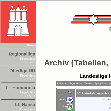
Home
Regionalliga
Ergebnisse
Archiv (Tabellen,
Tabelle
Oberliga HH
Landesliga 
Ergebnisse
Tabelle
Kalender
Ergebnisse
Tabelle
Spielpläne
K
LL Hammonia
Ergebnisse
SCALA
SC Alstertal-Langenhor
Tabelle
Blank
55,38
LL Hansa
Uet
4
Ergebnisse