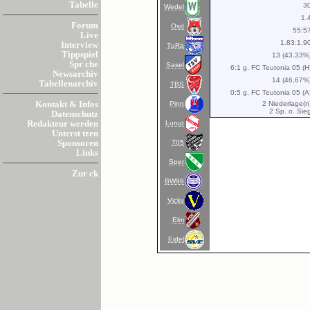
Tabelle
3
Wedel
1.
Forum
Osd
55:5
Live
1.83:1.9
Interview
TuRa
Tippspiel
13 (43,33%
Spr che
Sasel
6:1 g. FC Teutonia 05 (H
Newsarchiv
14 (46,67%
Tabellenarchiv
TBS
0:5 g. FC Teutonia 05 (A
Pinn
2 Niederlage(n
Kontakt & Infos
2 Sp. o. Sie
Datenschutz
Lurup
Redakteur werden
Unterst tzen
T05
Sponsoren
Links
Sper
Zur ck
BW96
Vicky
Elm
Eidel