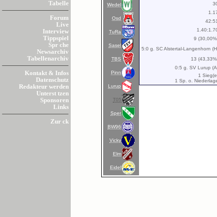
Tabelle
3
Wedel
1.1
Forum
Osd
42:5
Live
1.40:1.7
Interview
TuRa
Tippspiel
9 (30,00%
Spr che
Sasel
5:0 g. SC Alstertal-Langenhorn (H
Newsarchiv
Tabellenarchiv
TBS
13 (43,33%
0:5 g. SV Lurup (A
Pinn
Kontakt & Infos
1 Sieg(e
Datenschutz
1 Sp. o. Niederlag
Lurup
Redakteur werden
Unterst tzen
T05
Sponsoren
Links
Sper
Zur ck
BW96
Vicky
Elm
Eidel