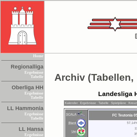
Home
Regionalliga
Ergebnisse
Archiv (Tabellen,
Tabelle
Oberliga HH
Landesliga 
Ergebnisse
Tabelle
Kalender
Ergebnisse
Tabelle
Spielpläne
Kreuz
LL Hammonia
Ergebnisse
SCALA
FC Teutonia 0
Tabelle
Blank
57,14
LL Hansa
1
Uet
3
Ergebnisse