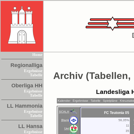
Home
Regionalliga
Ergebnisse
Archiv (Tabellen,
Tabelle
Oberliga HH
Landesliga 
Ergebnisse
Tabelle
Kalender
Ergebnisse
Tabelle
Spielpläne
Kreuztabe
LL Hammonia
Ergebnisse
SCALA
FC Teutonia 05
Tabelle
Blank
56,35%
LL Hansa
11
Uet
35
Ergebnisse