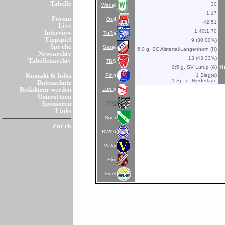
Tabelle
30
Wedel
1.17
Forum
Osd
42:51
Live
1.40:1.70
Interview
TuRa
Tippspiel
9 (30,00%)
Spr che
Sasel
5:0 g. SC Alstertal-Langenhorn (H)
Newsarchiv
13 (43,33%)
Tabellenarchiv
TBS
H
0:5 g. SV Lurup (A)
Pinn
1 Sieg(e)
Kontakt & Infos
1 Sp. o. Niederlage
Datenschutz
Lurup
Redakteur werden
Unterst tzen
T05
Sponsoren
Links
Sper
Zur ck
BW96
Vicky
Elm
Eidel