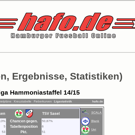
n, Ergebnisse, Statistiken)
iga Hammoniastaffel 14/15
ielpläne
Kreuztabelle
Fieberkurven
Ligastatistik
hafo.de
SCALA
sen
TSV Sasel
Chancen gegen.
13%
50,87%
Blank
Tabellenposition
5
6
Uet
Pkt.
53
51