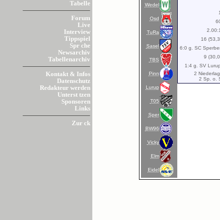
Tabelle
Wedel
Forum
Osd
6
Live
2.00:
Interview
TuRa
Tippspiel
16 (53,
Spr che
Sasel
6:0 g. SC Sperber
Newsarchiv
9 (30,
Tabellenarchiv
TBS
1:4 g. SV Lurup
Pinn
2 Niederlag
Kontakt & Infos
2 Sp. o. 
Datenschutz
Lurup
Redakteur werden
Unterst tzen
T05
Sponsoren
Links
Sper
Zur ck
BW96
Vicky
Elm
Eidel