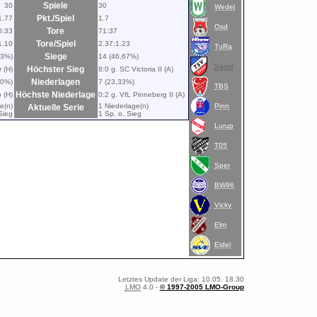
Spiele
30
30
Wedel
Pkt./Spiel
1.77
1.7
Osd
Tore
0:33
71:37
Tore/Spiel
1.10
2.37:1.23
TuRa
Siege
33%)
14 (46,67%)
Sasel
Höchster Sieg
 (H)
8:0 g. SC Victoria II (A)
Niederlagen
00%)
7 (23,33%)
TBS
Höchste Niederlage
 (H)
0:2 g. VfL Pinneberg II (A)
e(n)
1 Niederlage(n)
Pinn
Aktuelle Serie
Sieg
1 Sp. o. Sieg
Lurup
T05
Sper
BW96
Vicky
Elm
Eidel
Letztes Update der Liga: 10.05. 18.30
LMO
4.0 -
© 1997-2005 LMO-Group