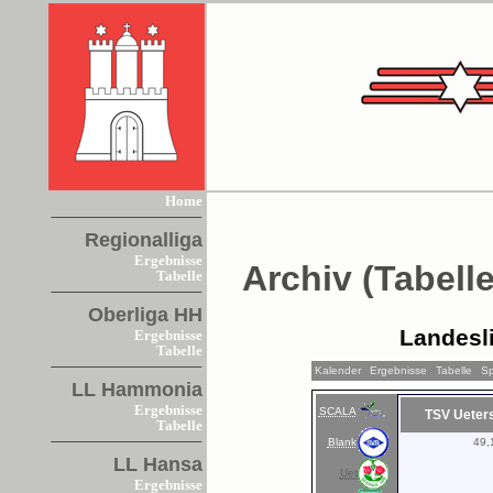
Home
Regionalliga
Ergebnisse
Archiv (Tabelle
Tabelle
Oberliga HH
Landesl
Ergebnisse
Tabelle
Kalender
Ergebnisse
Tabelle
Sp
LL Hammonia
Ergebnisse
SCALA
TSV Ueter
Tabelle
Blank
49,
LL Hansa
Uet
Ergebnisse