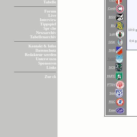
Tabelle
Cordi
Forum
Live
BSV
Interview
Tippspiel
BU
Spr che
10:0 g
Newsarchiv
Loh
Tabellenarchiv
0:4 g
GSK
Kontakt & Infos
Datenschutz
SVB
Redakteur werden
Unterst tzen
TuSD
Sponsoren
Links
SCS
HUFC
Zur ck
FTSV
Süd
RSC
Este