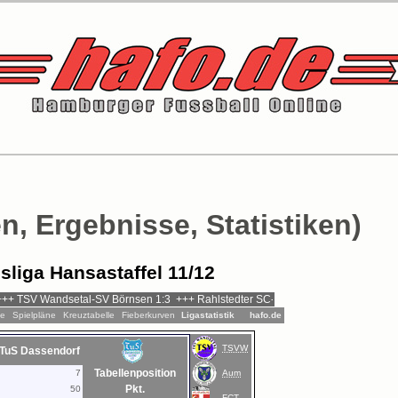
n, Ergebnisse, Statistiken)
sliga Hansastaffel 11/12
le
Spielpläne
Kreuztabelle
Fieberkurven
Ligastatistik
hafo.de
TSVW
TuS Dassendorf
Tabellenposition
7
Aum
Pkt.
50
FCT