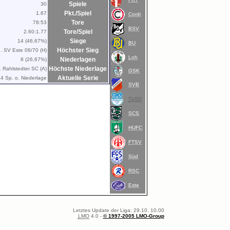
Spiele
30
Pkt./Spiel
1.67
Cordi
Tore
78:53
BSV
Tore/Spiel
2.60:1.77
Siege
14 (46,67%)
BU
Höchster Sieg
. SV Este 06/70 (H)
Loh
Niederlagen
8 (26,67%)
Höchste Niederlage
. Rahlstedter SC (A)
GSK
Aktuelle Serie
4 Sp. o. Niederlage
SVB
TuSD
SCS
HUFC
FTSV
Süd
RSC
Este
Letztes Update der Liga: 29.10. 10.00
LMO
4.0 -
© 1997-2005 LMO-Group