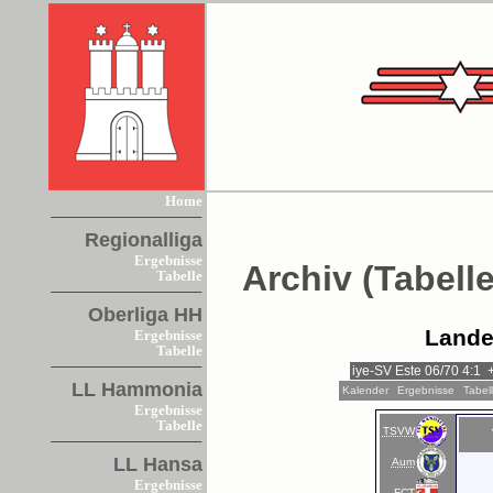
Home
Regionalliga
Ergebnisse
Archiv (Tabelle
Tabelle
Oberliga HH
Lande
Ergebnisse
Tabelle
LL Hammonia
Kalender
Ergebnisse
Tabel
Ergebnisse
Tabelle
TSVW
LL Hansa
Aum
Ergebnisse
FCT