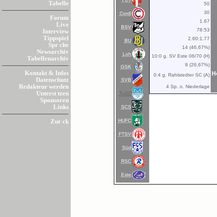
Tabelle
50
30
Cordi
Forum
1.67
Live
BSV
78:53
Interview
Tippspiel
2.60:1.77
BU
Spr che
14 (46,67%)
Newsarchiv
Loh
10:0 g. SV Este 06/70 (H)
Tabellenarchiv
8 (26,67%)
GSK
Kontakt & Infos
H
0:4 g. Rahlstedter SC (A)
Datenschutz
SVB
Redakteur werden
4 Sp. o. Niederlage
Unterst tzen
TuSD
Sponsoren
Links
SCS
HUFC
Zur ck
FTSV
Süd
RSC
Este