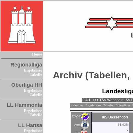
Home
Regionalliga
Ergebnisse
Archiv (Tabellen,
Tabelle
Oberliga HH
Landeslig
Ergebnisse
Tabelle
LL Hammonia
Kalender
Ergebnisse
Tabelle
Spielpläne
Ergebnisse
Tabelle
TSVW
TuS Dassendorf
LL Hansa
Aum
63,03%
7
Ergebnisse
FCT