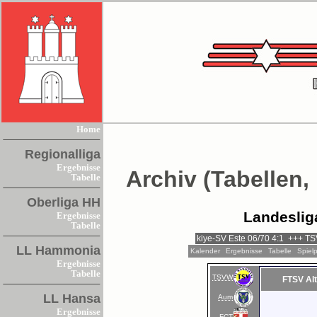
Home
Regionalliga
Ergebnisse
Archiv (Tabellen,
Tabelle
Oberliga HH
Landeslig
Ergebnisse
Tabelle
LL Hammonia
Kalender
Ergebnisse
Tabelle
Spiel
Ergebnisse
Tabelle
TSVW
FTSV Al
LL Hansa
Aum
Ergebnisse
FCT