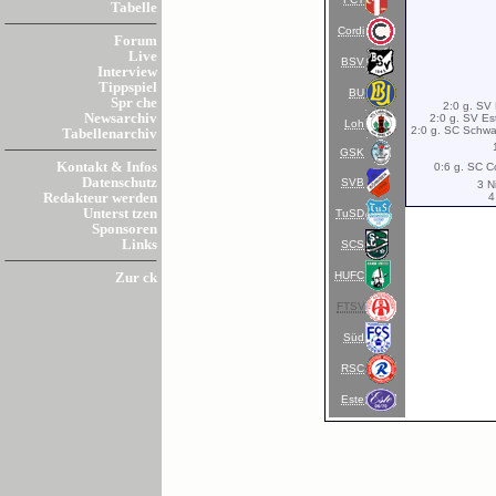
Tabelle
Cordi
Forum
Live
BSV
Interview
Tippspiel
BU
Spr che
2:0 g. SV
Newsarchiv
2:0 g. SV Es
Loh
2:0 g. SC Schwa
Tabellenarchiv
GSK
Kontakt & Infos
0:6 g. SC C
Datenschutz
SVB
3 N
4
Redakteur werden
Unterst tzen
TuSD
Sponsoren
Links
SCS
HUFC
Zur ck
FTSV
Süd
RSC
Este