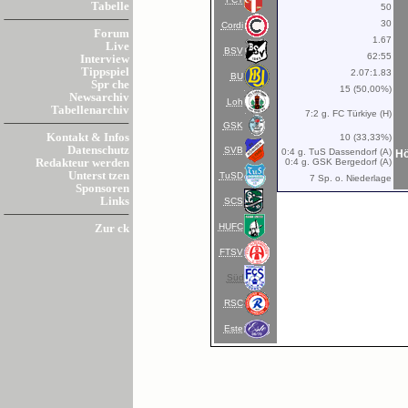
Tabelle
50
30
Cordi
Forum
1.67
Live
BSV
62:55
Interview
Tippspiel
2.07:1.83
BU
Spr che
15 (50,00%)
Newsarchiv
Loh
Tabellenarchiv
7:2 g. FC Türkiye (H)
GSK
Kontakt & Infos
10 (33,33%)
Datenschutz
SVB
0:4 g. TuS Dassendorf (A)
Hö
0:4 g. GSK Bergedorf (A)
Redakteur werden
Unterst tzen
TuSD
7 Sp. o. Niederlage
Sponsoren
Links
SCS
HUFC
Zur ck
FTSV
Süd
RSC
Este