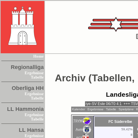
Home
Regionalliga
Ergebnisse
Archiv (Tabellen,
Tabelle
Oberliga HH
Landeslig
Ergebnisse
Tabelle
LL Hammonia
Kalender
Ergebnisse
Tabelle
Spielpläne
K
Ergebnisse
Tabelle
TSVW
FC Süderelbe
LL Hansa
Aum
59,42%
8
Ergebnisse
FCT