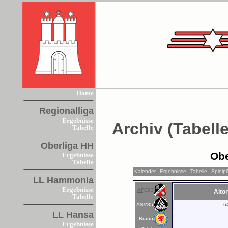
Home
Regionalliga
Ergebnisse
Archiv (Tabelle
Tabelle
Oberliga HH
Obe
Ergebnisse
Tabelle
Kalender
Ergebnisse
Tabelle
Spielp
LL Hammonia
Ergebnisse
AFC93
Alto
Tabelle
ASV85
6
LL Hansa
Braun
Ergebnisse