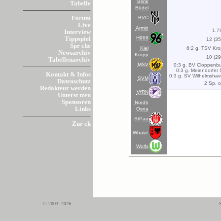
Brink
Tabelle
Büdel
BVC
Forum
Live
Armin
1.7
Interview
H96II
Tippspiel
12 (3
Spr che
Kiel
6:2 g. TSV Kro
Newsarchiv
Kropp
10 (2
Tabellenarchiv
MSV
0:3 g. BV Cloppenbu
0:3 g. Meiendorfer 
Kontakt & Infos
0:3 g. SV Wilhelmshav
SVM
Datenschutz
2 Sp. o
Redakteur werden
VfRN
Unterst tzen
Sponsoren
Nordh
Links
Osna
StPau
Zur ck
Whave
Wolfs
© 2003- 2026
S