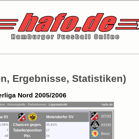
n, Ergebnisse, Statistiken)
rliga Nord 2005/2006
läne
Kreuztabelle
Fieberkurven
Ligastatistik
hafo.de
AFC93
na 93
Meiendorfer SV
Chancen gegen.
4,09%
35,91%
ASV85
Tabellenposition
7
17
Braun
Pkt.
48
24