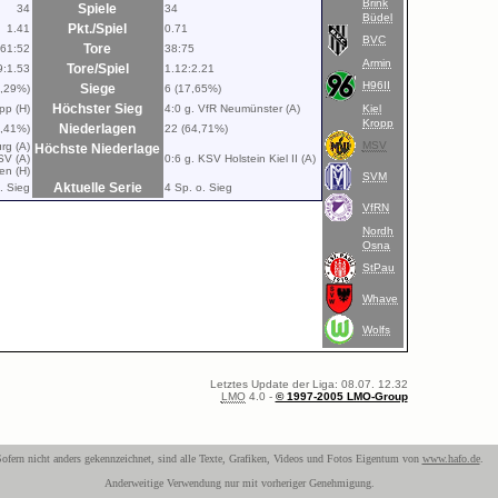
Brink
Spiele
34
34
Büdel
Pkt./Spiel
1.41
0.71
BVC
Tore
61:52
38:75
Armin
Tore/Spiel
9:1.53
1.12:2.21
H96II
Siege
5,29%)
6 (17,65%)
Höchster Sieg
pp (H)
4:0 g. VfR Neumünster (A)
Kiel
Kropp
Niederlagen
9,41%)
22 (64,71%)
MSV
rg (A)
Höchste Niederlage
SV (A)
0:6 g. KSV Holstein Kiel II (A)
en (H)
SVM
Aktuelle Serie
. Sieg
4 Sp. o. Sieg
VfRN
Nordh
Osna
StPau
Whave
Wolfs
Letztes Update der Liga: 08.07. 12.32
LMO
4.0 -
© 1997-2005 LMO-Group
ofern nicht anders gekennzeichnet, sind alle Texte, Grafiken, Videos und Fotos Eigentum von
www.hafo.de
.
Anderweitige Verwendung nur mit vorheriger Genehmigung.