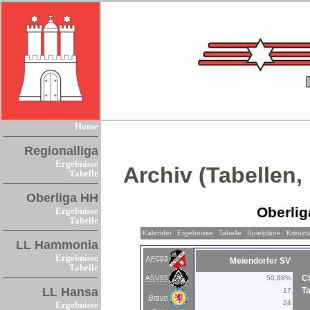
Home
Regionalliga
Ergebnisse
Archiv (Tabellen,
Tabelle
Oberliga HH
Oberlig
Ergebnisse
Tabelle
Kalender
Ergebnisse
Tabelle
Spielpläne
Kreuzta
LL Hammonia
Ergebnisse
AFC93
Meiendorfer SV
Tabelle
C
ASV85
50,88%
LL Hansa
Ta
17
Braun
24
Ergebnisse