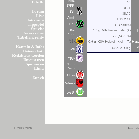
Brink
Tabelle
34
Büdel
0.71
BVC
Forum
38:75
Live
Armin
1.12:2.21
Interview
H96II
Tippspiel
6 (17,65%)
Spr che
H
Kiel
4:0 g. VfR Neumünster (A)
Newsarchiv
Kropp
22 (64,71%)
Tabellenarchiv
MSV
Höc
0:6 g. KSV Holstein Kiel II (A)
Kontakt & Infos
A
4 Sp. o. Sieg
SVM
Datenschutz
Redakteur werden
VfRN
Unterst tzen
Sponsoren
Nordh
Links
Osna
StPau
Zur ck
Whave
Wolfs
© 2003- 2026
Sofern nich