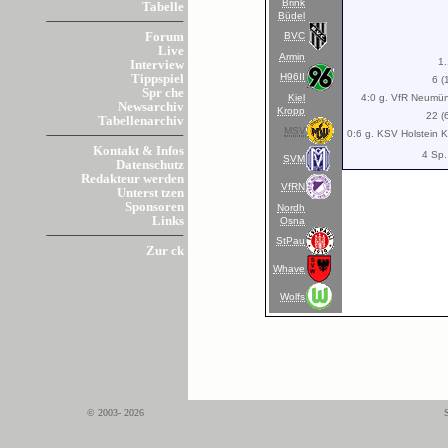
Brink
Tabelle
Büdel
BVC
Forum
Live
Armin
1
Interview
H96II
Tippspiel
6 (
Spr che
Kiel
4:0 g. VfR Neumün
Newsarchiv
Kropp
22 (
Tabellenarchiv
MSV
0:6 g. KSV Holstein Kie
Kontakt & Infos
4 Sp.
SVM
Datenschutz
Redakteur werden
VfRN
Unterst tzen
Sponsoren
Nordh
Links
Osna
StPau
Zur ck
Whave
Wolfs
© 2003- 2026
S