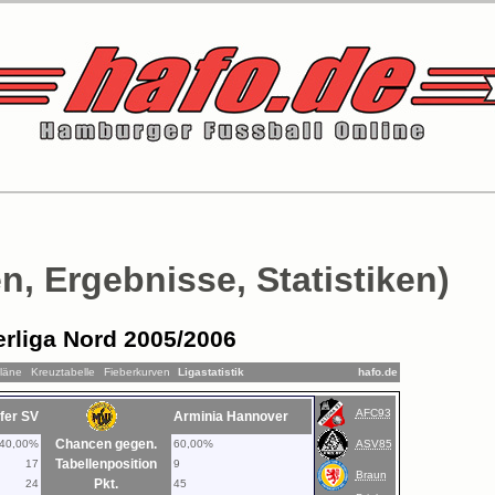
n, Ergebnisse, Statistiken)
rliga Nord 2005/2006
pläne
Kreuztabelle
Fieberkurven
Ligastatistik
hafo.de
AFC93
fer SV
Arminia Hannover
Chancen gegen.
40,00%
60,00%
ASV85
Tabellenposition
17
9
Braun
Pkt.
24
45