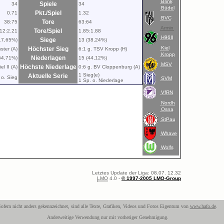
Brink
Spiele
34
34
Büdel
Pkt./Spiel
0.71
1.32
BVC
Tore
38:75
63:64
Armin
Tore/Spiel
.12:2.21
1.85:1.88
H96II
Siege
17,65%)
13 (38,24%)
Kiel
Höchster Sieg
ster (A)
6:1 g. TSV Kropp (H)
Kropp
Niederlagen
64,71%)
15 (44,12%)
MSV
Höchste Niederlage
l II (A)
0:6 g. BV Cloppenburg (A)
1 Sieg(e)
Aktuelle Serie
 o. Sieg
SVM
1 Sp. o. Niederlage
VfRN
Nordh
Osna
StPau
Whave
Wolfs
Letztes Update der Liga: 08.07. 12.32
LMO
4.0 -
© 1997-2005 LMO-Group
ofern nicht anders gekennzeichnet, sind alle Texte, Grafiken, Videos und Fotos Eigentum von
www.hafo.de
.
Anderweitige Verwendung nur mit vorheriger Genehmigung.