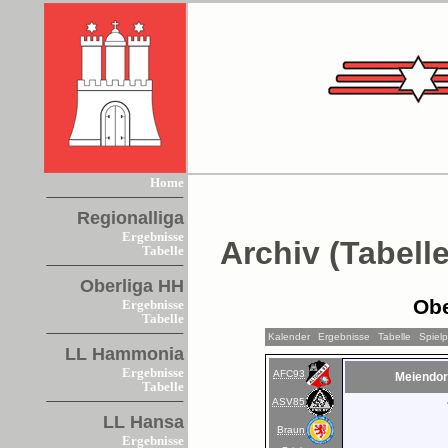
Home
Regionalliga
Ergebnisse
Archiv (Tabelle
Tabelle
Oberliga HH
Obe
Ergebnisse
Tabelle
Kalender
Ergebnisse
Tabelle
Spiel
LL Hammonia
Ergebnisse
AFC93
Meiendor
Tabelle
ASV85
LL Hansa
Braun
Ergebnisse