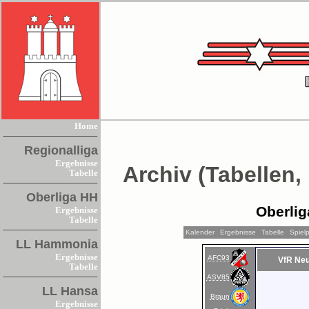
Home
Regionalliga
Ergebnisse
Archiv (Tabellen,
Tabelle
Oberliga HH
Oberlig
Ergebnisse
Tabelle
Kalender
Ergebnisse
Tabelle
Spiel
LL Hammonia
Ergebnisse
AFC93
VfR Ne
Tabelle
ASV85
LL Hansa
Braun
Ergebnisse