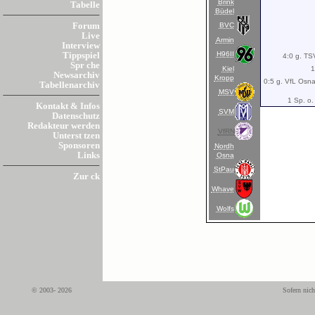
Brink
Tabelle
Büdel
BVC
Forum
Live
Armin
Interview
H96II
Tippspiel
4:0 g. TS
Spr che
Kiel
1
Newsarchiv
Kropp
0:5 g. VfL Osnab
Tabellenarchiv
MSV
1 Sp. o.
Kontakt & Infos
SVM
Datenschutz
Redakteur werden
VfRN
Unterst tzen
Sponsoren
Nordh
Links
Osna
StPau
Zur ck
Whave
Wolfs
© 2003- 2026
Sofern nich